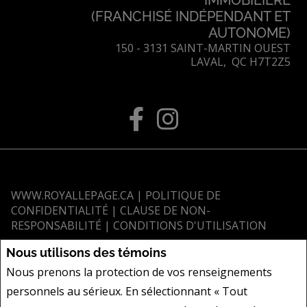
(FRANCHISÉ INDÉPENDANT ET
AUTONOME)
150 - 3131 SAINT-MARTIN OUEST
LAVAL, QC H7T2Z5
WWW.ROYALLEPAGE.CA
|
POLITIQUE DE
CONFIDENTIALITÉ
|
CLAUSE DE NON-
RESPONSABILITÉ
|
CONDITIONS D'UTILISATION
Tous les renseignements affichés sont jugés fiables; leur exactitude n'est
Nous utilisons des témoins
toutefois pas garantie et doit être vérifiée de façon indépendante. Aucune
Nous prenons la protection de vos renseignements
garantie ni représentation de quelque nature que ce soit est donnée quant
personnels au sérieux. En sélectionnant « Tout
à l'exactitude desdits renseignements. Ne vise pas à solliciter les acheteurs
ou vendeurs, propriétaires ou locataires actuellement sous contrat.