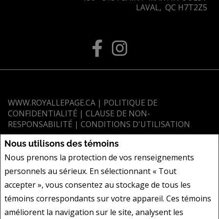
LAVAL, QC H7T2Z5
WWW.ROYALLEPAGE.CA
|
POLITIQUE DE
CONFIDENTIALITÉ
|
CLAUSE DE NON-
RESPONSABILITÉ
|
CONDITIONS D'UTILISATION
Tous les renseignements affichés sont jugés fiables; leur exactitude n'est
Nous utilisons des témoins
toutefois pas garantie et doit être vérifiée de façon indépendante. Aucune
Nous prenons la protection de vos renseignements
garantie ni représentation de quelque nature que ce soit est donnée quant
personnels au sérieux. En sélectionnant « Tout
à l'exactitude desdits renseignements. Ne vise pas à solliciter les acheteurs
ou vendeurs, propriétaires ou locataires actuellement sous contrat.
accepter », vous consentez au stockage de tous les
REALTOR®, REALTORS® et le logo REALTOR® sont des marques déposées
témoins correspondants sur votre appareil. Ces témoins
de REALTOR® Canada Inc., une compagnie dont la National Association of
améliorent la navigation sur le site, analysent les
REALTORS® et l'Association canadienne de l'immeuble sont propriétaires.